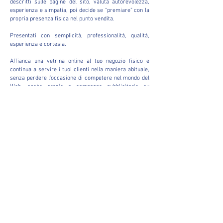
descritti sulle pagine del sito, valuta autorevolezza,
esperienza e simpatia, poi decide se “premiare” con la
propria presenza fisica nel punto vendita.
Presentati con semplicità, professionalità, qualità,
esperienza e cortesia.
Affianca una vetrina online al tuo negozio fisico e
continua a servire i tuoi clienti nella maniera abituale,
senza perdere l’occasione di competere nel mondo del
Web, anche grazie a campagne pubblicitarie su
Google, ed acquisire clientela che non sia solo locale.
CERCHI MAGGIORE VISIBILITA'?
PRENOTA LA TUA CONSULENZA GRATUITA